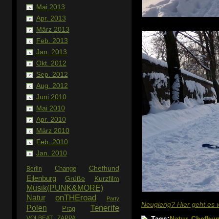
Mai 2013
Apr. 2013
März 2013
Feb. 2013
Jan. 2013
Okt. 2012
Sep. 2012
Aug. 2012
Juni 2010
Mai 2010
Apr. 2010
März 2010
Feb. 2010
Jan. 2010
Chefhund
Change
Berlin
Eilenburg
Grüße
Kurzfilm
Musik(PUNK&MORE)
Natur
onTHEroad
Party
Neugierig? Hier geht es we
Tenerife
Polen
Prag
VOLBEAT
ZAPPA
Tags:
Natur
,
Chefhu