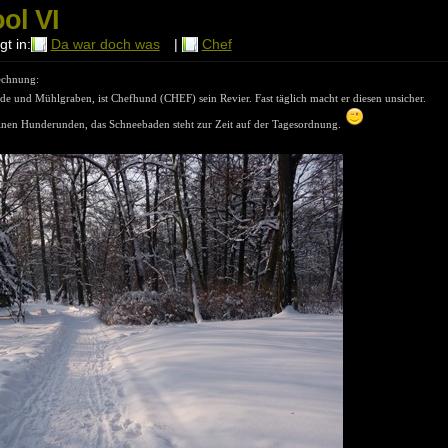
ol VI
t in:
Da war doch was
|
Chef
echnung:
lde und Mühlgraben, ist Chefhund (CHEF) sein Revier. Fast täglich macht er diesen unsicher.
inen Hunderunden, das Schneebaden steht zur Zeit auf der Tagesordnung.