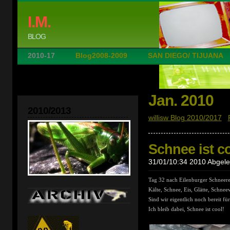
I.M.
BLOG
2010-17
Blog2008-2009
SAN DIEGO/ TIJUANA
Jan. 2010
2010/2013
willisw Blog 2010/2017
|
Schnee ist co
31/01/10:34 2010 Abgeleg
Tag 32 nach Eilenburger Schneer
Kälte, Schnee, Eis, Glätte, Schn
Sind wir eigentlich noch bereit f
Ich bleib dabei, Schnee ist cool!