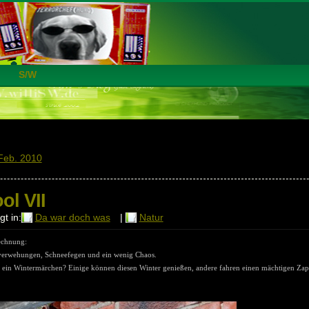
S/W
Feb. 2010
ol VII
t in:
Da war doch was
|
Natur
echnung:
eeverwehungen, Schneefegen und ein wenig Chaos.
ür ein Wintermärchen? Einige können diesen Winter genießen, andere fahren einen mächtigen Zap