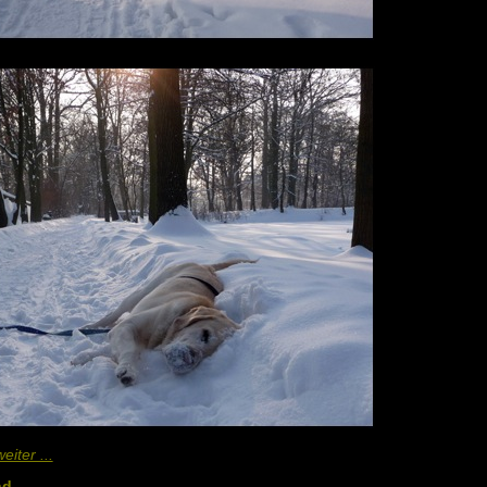
iter ...
nd