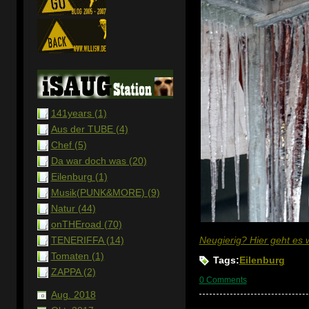
141years (1)
Aus der TUBE (4)
Chef (5)
Da war doch was (20)
Eilenburg (1)
Musik(PUNK&MORE) (9)
Natur (44)
onTHEroad (70)
TENERIFFA (14)
Neugierig? Hier geht es we
Tomaten (1)
Tags:
Eilenburg
ZAPPA (2)
0 Comments
Aug. 2018