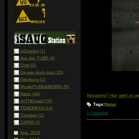
141years (1)
Aus der TUBE (4)
Chef (5)
Da war doch was (20)
Eilenburg (1)
Musik(PUNK&MORE) (9)
Natur (44)
Neugierig? Hier geht es wei
onTHEroad (70)
Tags:
Natur
TENERIFFA (14)
0 Comments
Tomaten (1)
ZAPPA (2)
Aug. 2018