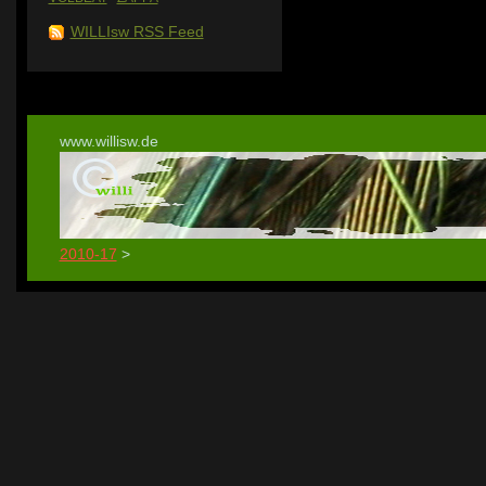
WILLIsw RSS Feed
www.willisw.de
2010-17
>