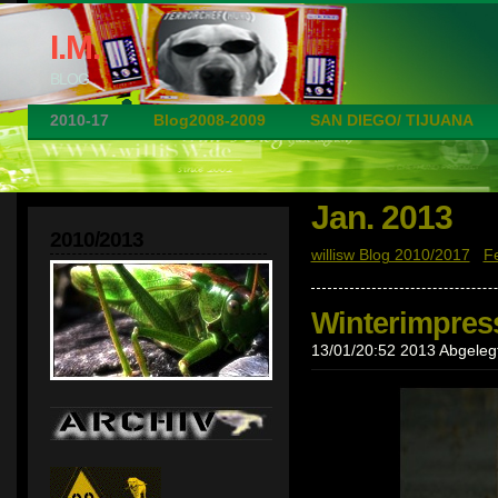
I.M.
BLOG
2010-17
Blog2008-2009
SAN DIEGO/ TIJUANA
Jan. 2013
2010/2013
willisw Blog 2010/2017
|
F
Winterimpres
13/01/20:52 2013 Abgelegt