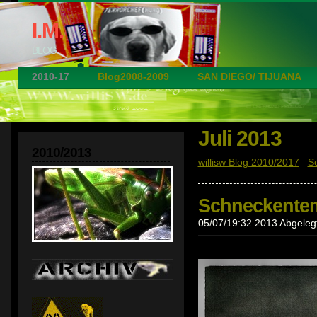
I.M.
BLOG
2010-17
Blog2008-2009
SAN DIEGO/ TIJUANA
Juli 2013
2010/2013
willisw Blog 2010/2017
|
S
Schneckente
05/07/19:32 2013 Abgelegt