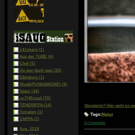
141years (1)
Aus der TUBE (4)
Chef (5)
Da war doch was (20)
Eilenburg (1)
Musik(PUNK&MORE) (9)
Natur (44)
onTHEroad (70)
TENERIFFA (14)
Neugierig? Hier geht es wei
Tomaten (1)
Tags:
Natur
ZAPPA (2)
0 Comments
Aug. 2018