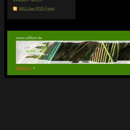
WILLIsw RSS Feed
www.willisw.de
2010-17
>